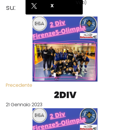
Voti
)
X
su:
Precedente
2DIV
21 Gennaio 2023