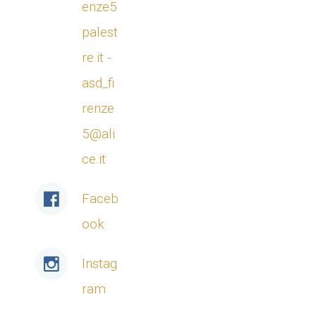
enze5
palest
re.it -
asd_fi
renze
5@ali
ce.it
Faceb
ook
Instag
ram