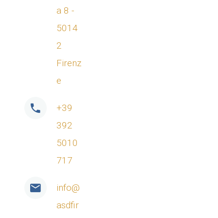
a 8 -
5014
2
Firenz
e
+39
392
5010
717
info@
asdfir