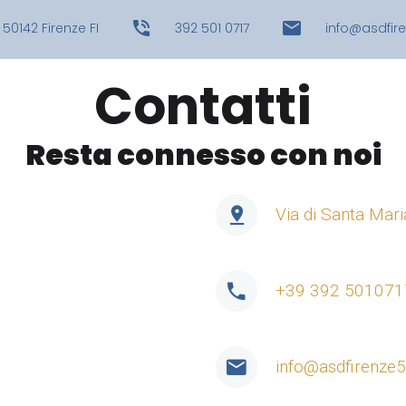
 50142 Firenze FI
392 501 0717
info@asdfire
Contatti
Resta connesso con noi
Via di Santa Mari
+39 392 501071
info@asdfirenze5p