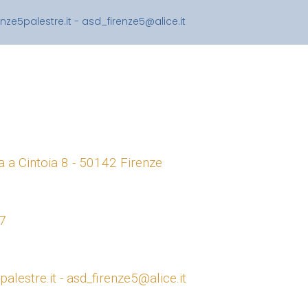
nze5palestre.it - asd_firenze5@alice.it
a a Cintoia 8 - 50142 Firenze
7
alestre.it - asd_firenze5@alice.it